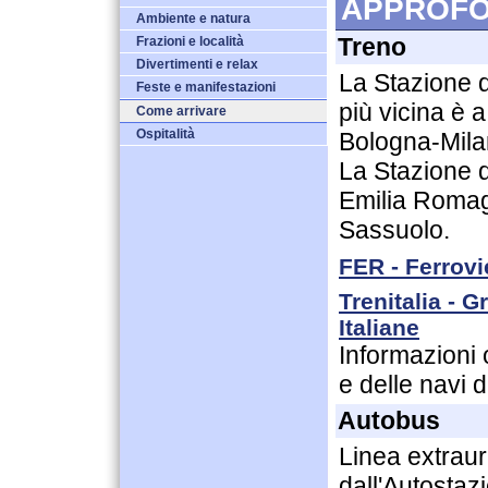
APPROFO
Ambiente e natura
Treno
Frazioni e località
Divertimenti e relax
La Stazione d
Feste e manifestazioni
più vicina è 
Come arrivare
Ospitalità
Bologna-Mila
La Stazione d
Emilia Romag
Sassuolo.
FER - Ferrov
Trenitalia - 
Italiane
Informazioni o
e delle navi 
Autobus
Linea extrau
dall'Autostaz