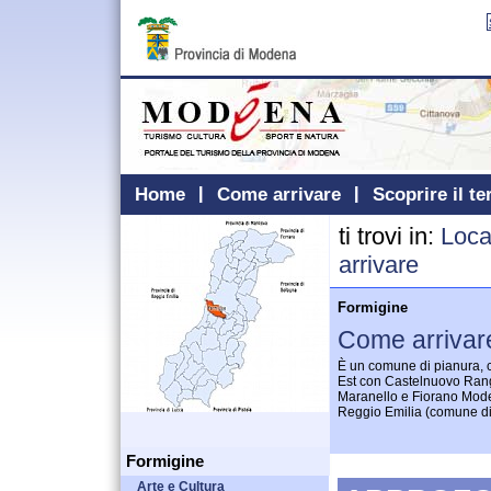
Home
Come arrivare
Scoprire il te
ti trovi in:
Loca
arrivare
Formigine
Come arrivar
È un comune di pianura, 
Est con Castelnuovo Ran
Maranello e Fiorano Mode
Reggio Emilia (comune d
Formigine
Arte e Cultura