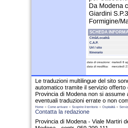
Da Modena ci
Giardini S.P.
Formigine/Ma
SCHEDA INFORMA
Città/Località
C.A.P.
Url / sito
Itinerario
data di creazione:
martedì 8 ap
data di modifica:
mercoledì 2
Le traduzioni multilingue del sito so
automatico tramite il servizio offert
Provincia di Modena non si assume a
eventuali traduzioni errate o non com
Home
Come arrivare
Scoprire il territorio
Ospitalità
Serviz
Contatta la redazione
Provincia di Modena - Viale Martiri d
Modena - centr. 059.209.111