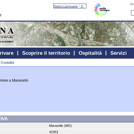
Ac
Select Language
▼
rivare
Scoprire il territorio
Ospitalità
Servizi
·
Ospitalità
rmire a Maranello
IVA
Maranello (MO)
41053