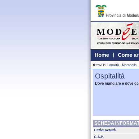
Home
Come ar
ti trovi in:
Località
·
Maranello
Ospitalità
Dove mangiare e dove do
SCHEDA INFORMAT
Città/Località
C.A.P.