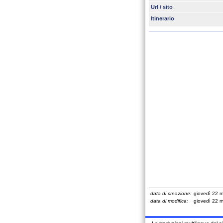
Url / sito
Itinerario
data di creazione:
giovedì 22 
data di modifica:
giovedì 22 