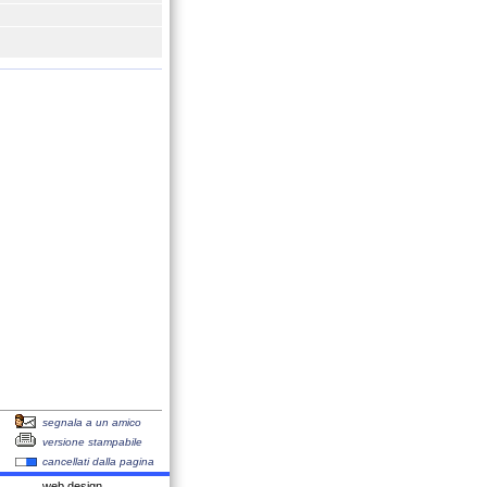
segnala a un amico
versione stampabile
cancellati dalla pagina
web design