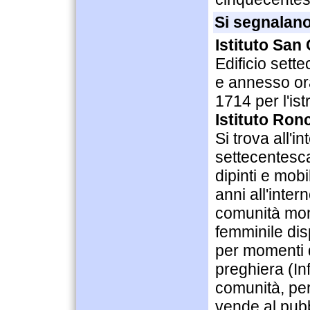
Si segnalano
Istituto San
Edificio sett
e annesso ora
1714 per l'ist
Istituto Ron
Si trova all'in
settecentesca.
dipinti e mobi
anni all'inter
comunità mon
femminile dis
per momenti 
preghiera (In
comunità, per
vende al pubb