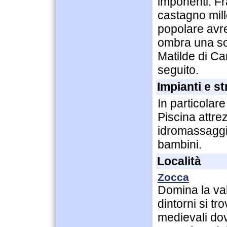
imponenti. Fra
castagno mill
popolare avre
ombra una so
Matilde di Ca
seguito.
Impianti e st
In particolare
Piscina attre
idromassaggi
bambini.
Località
Zocca
Domina la val
dintorni si tr
medievali dov