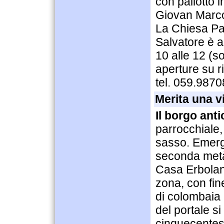
con paliotto i
Giovan Marco
La Chiesa Pa
Salvatore è a
10 alle 12 (so
aperture su r
tel. 059.9870
Merita una vi
Il borgo anti
parrocchiale, 
sasso. Emerg
seconda metà
Casa Erbolani
zona, con fin
di colombaia 
del portale s
cinquecentes