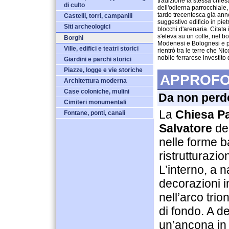
tradizione la stessa chies
di culto
dell'odierna parrocchiale, 
tardo trecentesca già anne
Castelli, torri, campanili
suggestivo edificio in piet
Siti archeologici
blocchi d'arenaria. Citata
s'eleva su un colle, nel b
Borghi
Modenesi e Bolognesi e pi
Ville, edifici e teatri storici
rientrò tra le terre che Ni
nobile ferrarese investito
Giardini e parchi storici
Piazze, logge e vie storiche
APPROFO
Architettura moderna
Case coloniche, mulini
Da non perd
Cimiteri monumentali
La
Chiesa Pa
Fontane, ponti, canali
Salvatore
del
nelle forme b
ristrutturazio
L’interno, a n
decorazioni 
nell’arco trio
di fondo. A d
un’ancona in 