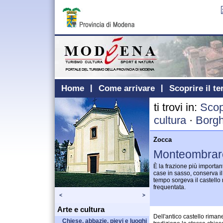
Home
Come arrivare
Scoprire il te
ti trovi in:
Scopr
cultura
·
Borgh
Zocca
Monteombrar
È la frazione più importan
case in sasso, conserva i
tempo sorgeva il castello 
frequentata.
Arte e cultura
Dell'antico castello riman
Chiese, abbazie, pievi e luoghi