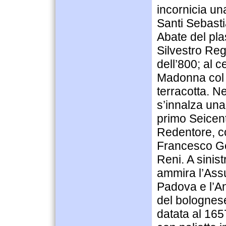
incornicia una
Santi Sebast
Abate del pl
Silvestro Reg
dell’800; al 
Madonna col 
terracotta. N
s’innalza una
primo Seicento
Redentore, co
Francesco Ges
Reni. A sinist
ammira l’Ass
Padova e l’An
del bolognes
datata al 165