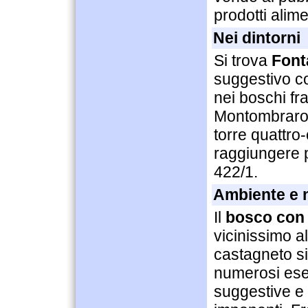
prodotti alime
Nei dintorni
Si trova
Font
suggestivo c
nei boschi f
Montombraro,
torre quattro
raggiungere p
422/1.
Ambiente e 
Il
bosco con 
vicinissimo a
castagneto s
numerosi ese
suggestive e 