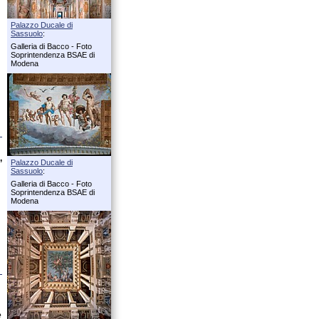
Palazzo Ducale di
Sassuolo
:
Galleria di Bacco - Foto
Soprintendenza BSAE di
Modena
,
Palazzo Ducale di
Sassuolo
:
Galleria di Bacco - Foto
Soprintendenza BSAE di
Modena
e