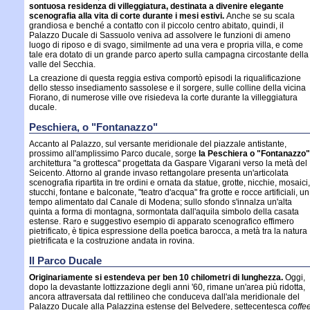
sontuosa residenza di villeggiatura, destinata a divenire elegante
scenografia alla vita di corte durante i mesi estivi.
Anche se su scala
grandiosa e benché a contatto con il piccolo centro abitato, quindi, il
Palazzo Ducale di Sassuolo veniva ad assolvere le funzioni di ameno
luogo di riposo e di svago, similmente ad una vera e propria villa, e come
tale era dotato di un grande parco aperto sulla campagna circostante della
valle del Secchia.
La creazione di questa reggia estiva comportò episodi la riqualificazione
dello stesso insediamento sassolese e il sorgere, sulle colline della vicina
Fiorano, di numerose ville ove risiedeva la corte durante la villeggiatura
ducale.
Peschiera, o "Fontanazzo"
Accanto al Palazzo, sul versante meridionale del piazzale antistante,
prossimo all'amplissimo Parco ducale, sorge
la Peschiera o "Fontanazzo"
architettura "a grottesca" progettata da Gaspare Vigarani verso la metà del
Seicento. Attorno al grande invaso rettangolare presenta un'articolata
scenografia ripartita in tre ordini e ornata da statue, grotte, nicchie, mosaici,
stucchi, fontane e balconate, "teatro d'acqua" fra grotte e rocce artificiali, un
tempo alimentato dal Canale di Modena; sullo sfondo s'innalza un'alta
quinta a forma di montagna, sormontata dall'aquila simbolo della casata
estense. Raro e suggestivo esempio di apparato scenografico effimero
pietrificato, è tipica espressione della poetica barocca, a metà tra la natura
pietrificata e la costruzione andata in rovina.
Il Parco Ducale
Originariamente si estendeva per ben 10 chilometri di lunghezza.
Oggi,
dopo la devastante lottizzazione degli anni '60, rimane un'area più ridotta,
ancora attraversata dal rettilineo che conduceva dall'ala meridionale del
Palazzo Ducale alla Palazzina estense del Belvedere, settecentesca
coffe