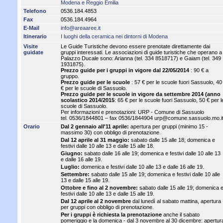
Modena e Reggio Emilia
Telefono
0536.184.4853
Fax
0536.184.4964
E-Mail
info@areaaree.it
Itinerario
I luoghi della ceramica nei dintorni di Modena
Visite
Le Guide Turistiche devono essere prenotate direttamente dai
guidate
gruppi interessati. Le associazioni di guide turistiche che operano a
Palazzo Ducale sono: Arianna (tel. 334 8518717) e Gaiam (tel. 349
1931875).
Prezzo guide per i gruppi in vigore dal 22/05/2014
: 90 € a
gruppo.
Prezzo guide per le scuole
: 57 € per le scuole fuori Sassuolo, 40
€ per le scuole di Sassuolo.
Prezzo guide per le scuole in vigore da settembre 2014 (anno
scolastico 2014/2015
: 65 € per le scuole fuori Sassuolo, 50 € per l
scuole di Sassuolo.
Per informazioni e prenotazioni: URP - Comune di Sassuolo
tel. 0536/1844801 – fax 0536/1844904 urp@comune.sassuolo.mo.i
Orario
Dal 2 gennaio all'11 aprile:
apertura per gruppi (minimo 15 -
massimo 30) con obbligo di prenotazione.
Dal 12 aprile al 31 maggio:
sabato dalle 15 alle 18; domenica e
festivi dalle 10 alle 13 e dalle 15 alle 18.
Giugno:
sabato dalle 16 alle 19; domenica e festivi dalle 10 alle 13
e dalle 16 alle 19.
Luglio:
domenica e festivi dalle 10 alle 13 e dalle 16 alle 19.
Settembre:
sabato dalle 15 alle 19; domenica e festivi dalle 10 alle
13 e dalle 15 alle 19.
Ottobre e fino al 2 novembre:
sabato dalle 15 alle 19; domenica 
festivi dalle 10 alle 13 e dalle 15 alle 19.
Dal 12 aprile al 2 novembre
dal lunedì al sabato mattina, apertura
per gruppi con obbligo di prenotazione.
Per i gruppi è richiesta la prenotazione
anche il sabato
pomeriggio e la domenica - dal 3 novembre al 30 dicembre: apertur