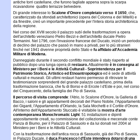
antiche torri castellane, che furono tagliate appena sopra la scarpa
ricavandone quattro terrazze belvedere.
Di grande interesse
lo
Scalone d'Onore completato verso il 1650
, che,
caratterizzato da sfondati architettonici (opera del Colonna e del Mitelli) e
da finestre, creò un importante precedente per l'intera storia architettonica
della regione.
Nel corso del XVIII secolo il palazzo subì delle trasformazioni a opera
dell'architetto veneziano Pietro Bezzi e dell'architetto ducale Pietro
Termanini. Nel 1796, con l'invasione francese del Ducato, iniziò un periodo
di declino del palazzo che passò in mano a privati, per lo più stranieri
finché nel 1941 divenne proprietà dello Stato e
fu affidato all'Accademia
Militare di Modena.
Danneggiato durante il secondo conflitto mondiale è stato riaperto al
pubblico dopo una lunga opera di
restauro
.
Attualmente
è in consegna al
Ministero per i Beni e le Attività Culturali - Soprintendenza per il
Patrimonio Storico, Artistico ed Etnoantropologico
ed è sede di attività
culturali e museali. Gli ultimi restauri hanno permesso di ritrovare le
testimonianze sorprendenti del grande palazzo castellano, prima della
trasformazione barocca, che fu di Borso e di Ercole I d'Este e poi, nel corso
del Cinquecento, della famiglia dei Pio di Savoia.
Il
percorso di visita
comprende
: l'Atrio, lo Scalone d'Onore, la Galleria di
Bacco, i saloni e gli appartamenti decorati del Piano Nobile, l'Appartament
dei Giganti, l'Appartamento d'Orlando, la Sala Mochetti e il Cortile d'Onore.
All'interno dell'Appartamento Stuccato è visitabile la
mostra d'arte
contemporanea Monochromatic Light
: 51 installazioni e dipinti
appositamente creati, su commissione del collezionista e mecenate conte
Panza di Biumo, per il Palazzo di Sassuolo e da lui donati nel 2004 al
Ministero per i Beni e le Attività Culturali.
Con la trasformazione dell'antica rocca di Sassuolo, già dei Pio di Savoia,
in Palazzo Ducale, il
duca Francesco I d'Este intendeva dotarsi di una