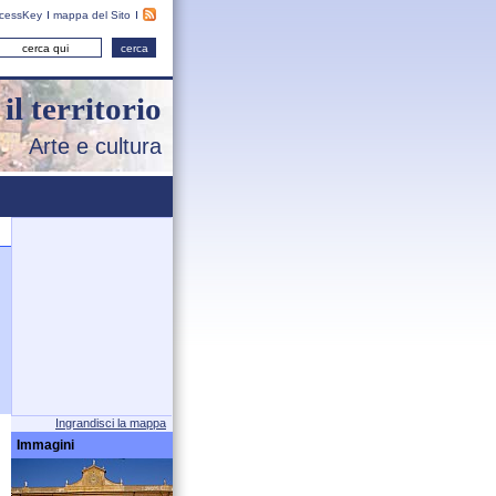
cessKey
mappa del Sito
il territorio
Arte e cultura
Ingrandisci la mappa
Immagini
i