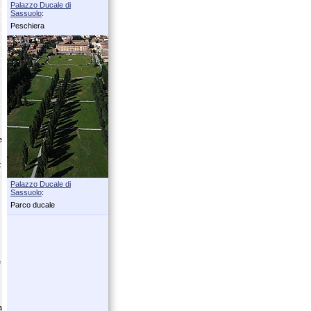
Palazzo Ducale di
Sassuolo
:
Peschiera
e
t
Palazzo Ducale di
Sassuolo
:
Parco ducale
e
a