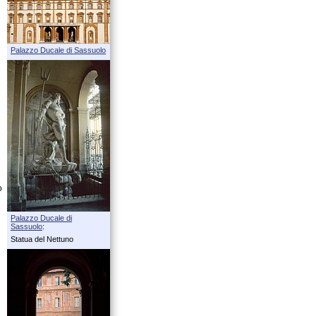
Palazzo Ducale di Sassuolo
o
Palazzo Ducale di
Sassuolo
:
Statua del Nettuno