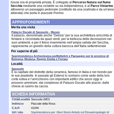
house
ora di proprietà privata. È collegato al
Percorso Natura sul fiume
Secchia
mediante una ciclabile su via Indipendenza, e al
Parco Vistarino
attraverso un passaggio pedonale (costituito da una scalinata e da un'area
alberata) che porta in piazzale Porrino.
APPROFONDIMENTI
Merita una visita
Palazzo Ducale di Sassuolo - Museo
Il palazzo, denominato anche “Delizia” per la sua architettura arricchita di
fontane e circondata da spazi verdi, per la bellezza delle decorazioni nei
suoi ambienti, e per il felice inserimento nell’ampia vallata del Secchia,
rappresenta un gioiello della cultura barocca dell’Italia settentrionale
Per saperne di più
Soprintendenza Archeologica perBelleArti e Paesaggio per le province di
Bologna, Modena, Reggio Emilia e Ferrara
Località
Sassuolo
È la capitale del distretto della ceramica, famoso in Italia e nel mondo per
le sue piastrelle. In passato gli Estensi lo scelsero come sede della loro
corte estiva e l’arricchirono con importanti edifici che ancor oggi si
possono ammirare: dal complesso di Palazzo Ducale alle piazze, dalle
chiese al casino da caccia.
SCHEDA INFORMATIVA
Città/Località
Sassuolo (MO)
Indirizzo
Piazzale della Rosa
C.A.P.
41049
Url / sito
Soprintendenza per i Beni Storici Artistici ed Etnoantropologici di