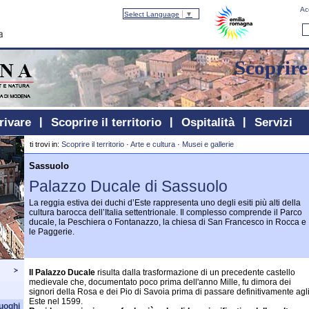
Ac
Select Language
▼
Scoprire 
rivare
Scoprire il territorio
Ospitalità
Servizi
ti trovi in:
Scoprire il territorio
·
Arte e cultura
·
Musei e gallerie
Sassuolo
Palazzo Ducale di Sassuolo
La reggia estiva dei duchi d’Este rappresenta uno degli esiti più alti della
cultura barocca dell’Italia settentrionale. Il complesso comprende il Parco
ducale, la Peschiera o Fontanazzo, la chiesa di San Francesco in Rocca e
le Paggerie.
Il Palazzo Ducale
risulta dalla trasformazione di un precedente castello
medievale che, documentato poco prima dell'anno Mille, fu dimora dei
signori della Rosa e dei Pio di Savoia prima di passare definitivamente agl
Este nel 1599.
luoghi