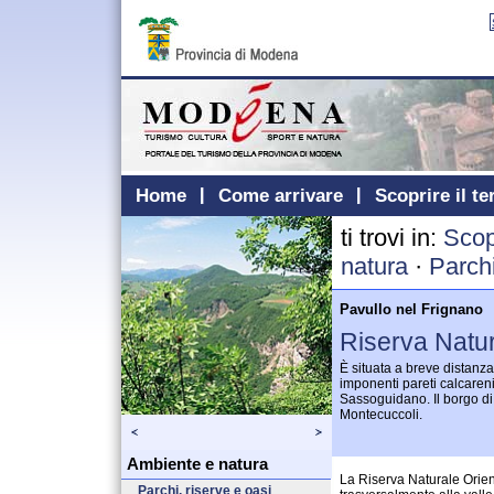
Home
Come arrivare
Scoprire il te
ti trovi in:
Scopr
natura
·
Parchi
Pavullo nel Frignano
Riserva Natu
È situata a breve distanza
imponenti pareti calcaren
Sassoguidano. Il borgo d
Montecuccoli.
Ambiente e natura
La Riserva Naturale Orien
Parchi, riserve e oasi