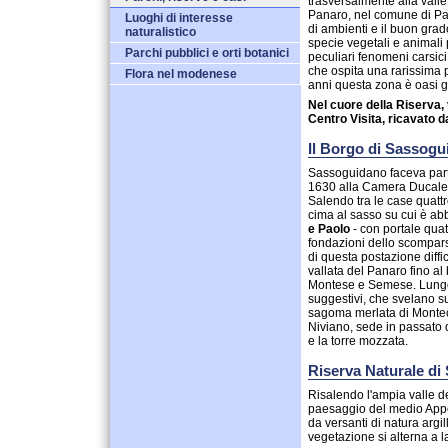
trasversalmente alla valle 
Panaro, nel comune di Pavu
Luoghi di interesse
di ambienti e il buon grado
naturalistico
specie vegetali e animali p
Parchi pubblici e orti botanici
peculiari fenomeni carsic
che ospita una rarissima p
Flora nel modenese
anni questa zona è oasi 
Nel cuore della Riserva, 
Centro Visita, ricavato da
Il Borgo di Sassog
Sassoguidano faceva part
1630 alla Camera Ducale 
Salendo tra le case quatt
cima al sasso su cui è ab
e Paolo
- con portale qua
fondazioni dello scompars
di questa postazione diffi
vallata del Panaro fino a
Montese e Semese. Lungo i
suggestivi, che svelano su
sagoma merlata di Montecuc
Niviano, sede in passato d
e la torre mozzata.
Riserva Naturale d
Risalendo l'ampia valle de
paesaggio del medio Appe
da versanti di natura argi
vegetazione si alterna a la