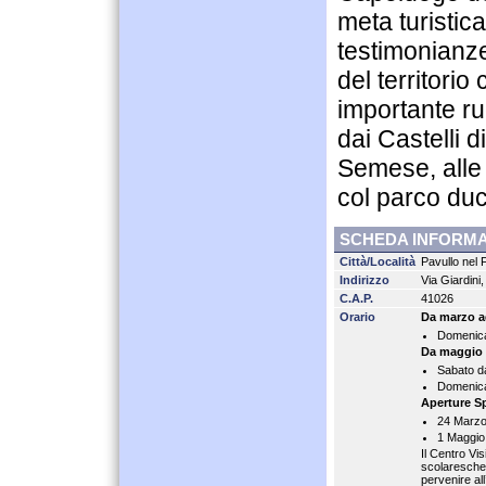
meta turistic
testimonianze
del territori
importante ru
dai Castelli 
Semese, alle 
col parco duc
SCHEDA INFORMA
Città/Località
Pavullo nel
Indirizzo
Via Giardini
C.A.P.
41026
Orario
Da marzo ad
Domenica:
Da maggio 
Sabato da
Domenica 
Aperture Sp
24 Marzo 
1 Maggio,
Il Centro Vis
scolaresche,
pervenire al