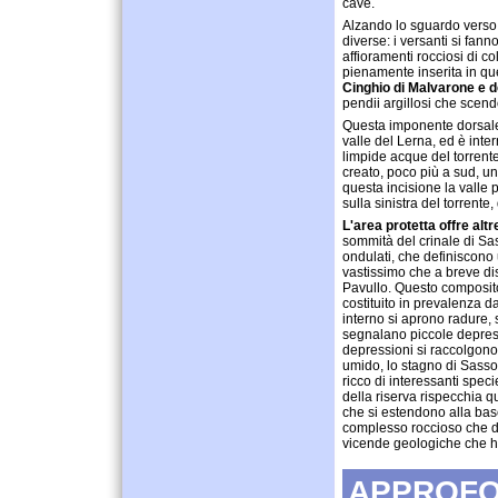
cave.
Alzando lo sguardo verso i
diverse: i versanti si fann
affioramenti rocciosi di co
pienamente inserita in que
Cinghio di Malvarone e d
pendii argillosi che scend
Questa imponente dorsale 
valle del Lerna, ed è inte
limpide acque del torrente
creato, poco più a sud, un
questa incisione la valle p
sulla sinistra del torrente
L'area protetta offre alt
sommità del crinale di Sa
ondulati, che definiscono 
vastissimo che a breve di
Pavullo. Questo composito 
costituito in prevalenza da
interno si aprono radure, 
segnalano piccole depress
depressioni si raccolgono
umido, lo stagno di Sasso
ricco di interessanti spec
della riserva rispecchia qu
che si estendono alla ba
complesso roccioso che de
vicende geologiche che h
APPROFO