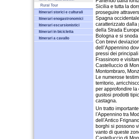
Partendo dalla lont
Rural Tour
Sicilia e tutta la d
proseguire attraver
Itinerari storici e culturali
Spagna occidentale e 
Itinerari enogastronomici
caratterizzato dalla
Itinerari escursionistici
della Strada Europ
Itinerari in bicicletta
Bologna e si snoda s
Itinerari a cavallo
Con brevi deviazioni
dell’Appennino dove
pressi dei principa
Frassinoro e visitar
Castelluccio di Mon
Montombraro, Monz
Le numerose testimo
territorio, arricchis
per approfondire la 
gustosi prodotti tip
castagna.
Un tratto importante
l'Appennino tra Mod
dell'Antico Frignano.
borghi si possono vi
vanto di queste zone
Castelluccio di Mon