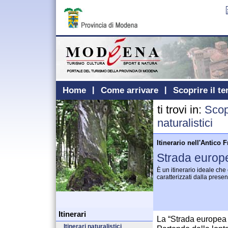
Home
Come arrivare
Scoprire il te
ti trovi in:
Scopr
naturalistici
Itinerario nell'Antico 
Strada europ
È un itinerario ideale che c
caratterizzati dalla prese
Itinerari
La “Strada europea 
Itinerari naturalistici