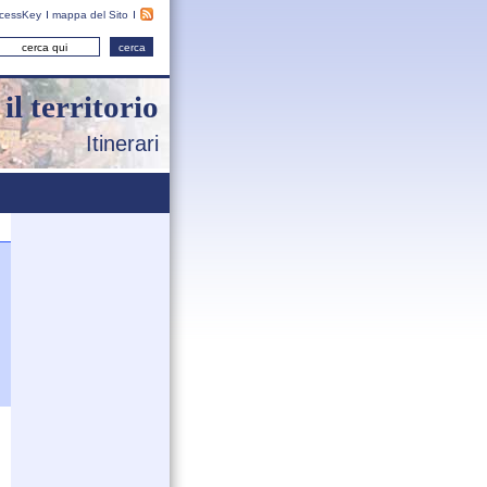
cessKey
mappa del Sito
il territorio
Itinerari