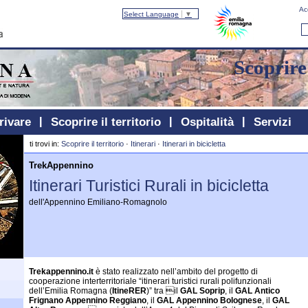
Ac
Select Language
▼
Scoprire 
rivare
Scoprire il territorio
Ospitalità
Servizi
ti trovi in:
Scoprire il territorio
·
Itinerari
·
Itinerari in bicicletta
TrekAppennino
Itinerari Turistici Rurali in bicicletta
dell'Appennino Emiliano-Romagnolo
Trekappennino.it
è stato realizzato nell’ambito del progetto di
cooperazione interterritoriale “itinerari turistici rurali polifunzionali
dell’Emilia Romagna (
ItineRER
)” tra il
GAL Soprip
, il
GAL Antico
Frignano Appennino Reggiano
, il
GAL Appennino Bolognese
, il
GAL