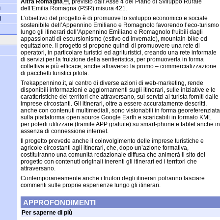
Altra Romagna
, previsto dall’Asse 4 del Piano di Sviluppo Rurale
i
dell’Emilia Romagna (PSR) misura 421.
L’obiettivo del progetto è di promuove lo sviluppo economico e sociale
i
sostenibile dell’Appennino Emiliano e Romagnolo favorendo l’eco-turismo
lungo gli itinerari dell’Appennino Emiliano e Romagnolo fruibili dagli
appassionati di escursionismo (estivo ed invernale), mountain-bike ed
equitazione. Il progetto si propone quindi di promuovere una rete di
operatori, in particolare turistici ed agrituristici, creando una rete informale
di servizi per la fruizione della sentieristica, per promuoverla in forma
collettiva e più efficace, anche attraverso la promo – commercializzazione
di pacchetti turistici pilota.
Trekappennino.it, al centro di diverse azioni di web-marketing, rende
disponibili informazioni e aggiornamenti sugli itinerari, sulle iniziative e le
caratteristiche dei territori che attraversano, sui servizi al turista forniti dalle
imprese circostanti. Gli itinerari, oltre a essere accuratamente descritti,
anche con contenuti multimediali, sono visionabili in forma georeferenziata
sulla piattaforma open source Google Earth e scaricabili in formato KML
per poterli utilizzare (tramite APP gratuite) su smart-phone e tablet anche in
assenza di connessione internet.
Il progetto prevede anche il coinvolgimento delle imprese turistiche e
agricole circostanti agli itinerari, che, dopo un’azione formativa,
costituiranno una comunità redazionale diffusa che animerà il sito del
progetto con contenuti originali inerenti gli itinerari ed i territori che
attraversano.
Contemporaneamente anche i fruitori degli itinerari potranno lasciare
commenti sulle proprie esperienze lungo gli itinerari.
APPROFONDIMENTI
Per saperne di più