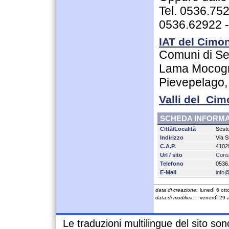
Tel. 0536.75
0536.62922 
IAT del Cimo
Comuni di Se
Lama Mocogn
Pievepelago,
Valli del Ci
SCHEDA INFORMA
Città/Località
Sest
Indirizzo
Via S
C.A.P.
4102
Url / sito
Conso
Telefono
0536
E-Mail
info@
data di creazione:
lunedì 6 ot
data di modifica:
venerdì 29 
Le traduzioni multilingue del sito so