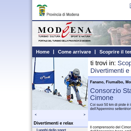
Home
Come arrivare
Scoprire il te
ti trovi in:
Scopr
Divertimenti e
Fanano, Fiumalbo, Mon
Consorzio Sta
Cimone
Coi suoi 50 km di piste è 
dell'Appennino settentrio
Divertimenti e relax
ll comprensorio del Cimone
Luoghi dello sport