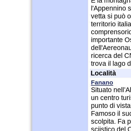
È la montagna 
l'Appennino s
vetta si può 
territorio ita
comprensorio 
importante O
dell'Aereonau
ricerca del C
trova il lago 
Località
Fanano
Situato nell’
un centro tur
punto di vista
Famoso il su
scolpita. Fa 
sciistico del