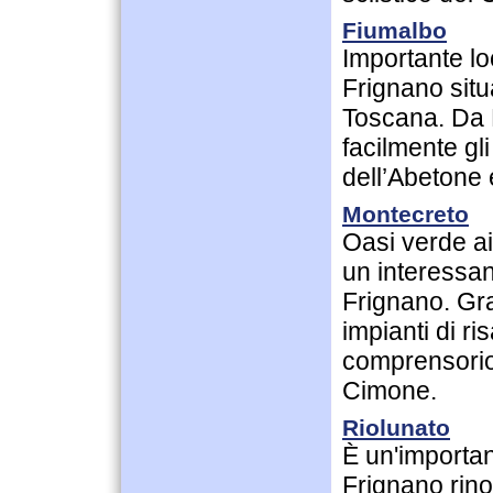
Fiumalbo
Importante loc
Frignano situ
Toscana. Da 
facilmente gli 
dell’Abetone
Montecreto
Oasi verde ai
un interessant
Frignano. Gra
impianti di ri
comprensorio 
Cimone.
Riolunato
È un'important
Frignano rin