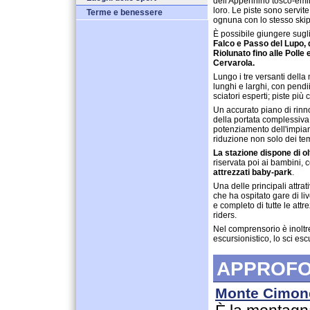
dell'Appennino tosco-emili
loro. Le piste sono servit
Terme e benessere
ognuna con lo stesso skipa
È possibile giungere sugl
Falco e Passo del Lupo, 
Riolunato fino alle Polle
Cervarola.
Lungo i tre versanti della 
lunghi e larghi, con pendii
sciatori esperti; piste più 
Un accurato piano di rin
della portata complessiva
potenziamento dell'impia
riduzione non solo dei temp
La stazione dispone di ol
riservata poi ai bambini, c
attrezzati baby-park
.
Una delle principali attra
che ha ospitato gare di liv
e completo di tutte le att
riders.
Nel comprensorio è inoltre 
escursionistico, lo sci es
APPROFO
Monte Cimon