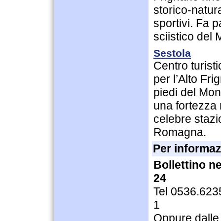
storico-natura
sportivi. Fa 
sciistico del
Sestola
Centro turist
per l’Alto Fr
piedi del Mo
una fortezza 
celebre stazio
Romagna.
Per informaz
Bollettino n
24
Tel 0536.6235
1
Oppure dalle 