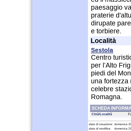
paesaggio var
praterie d'alt
dirupate paret
e torbiere.
Località
Sestola
Centro turist
per l’Alto Fr
piedi del Mo
una fortezza 
celebre stazio
Romagna.
SCHEDA INFORMA
Città/Località
F
data di creazione:
domenica 2
data di modifica:
domenica 2