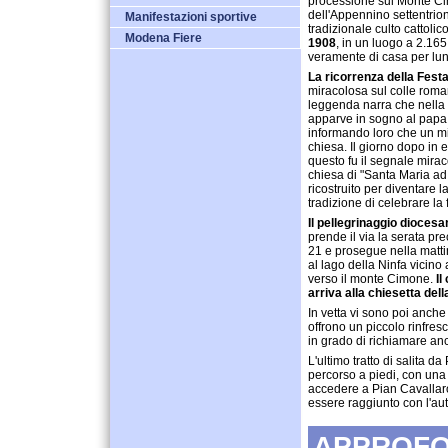
processione sul Monte Ci
dell'Appennino settentrion
Manifestazioni sportive
tradizionale culto cattolico
Modena Fiere
1908
, in un luogo a 2.165
veramente di casa per lun
La ricorrenza della Fes
miracolosa sul colle roma
leggenda narra che nella n
apparve in sogno al papa 
informando loro che un mi
chiesa. Il giorno dopo in ef
questo fu il segnale mirac
chiesa di "Santa Maria ad 
ricostruito per diventare 
tradizione di celebrare la 
Il pellegrinaggio dioces
prende il via la serata pr
21 e prosegue nella matti
al lago della Ninfa vicino
verso il monte Cimone.
Il
arriva alla chiesetta del
In vetta vi sono poi anche
offrono un piccolo rinfres
in grado di richiamare an
L'ultimo tratto di salita 
percorso a piedi, con una 
accedere a Pian Cavallar
essere raggiunto con l'au
APPROFO