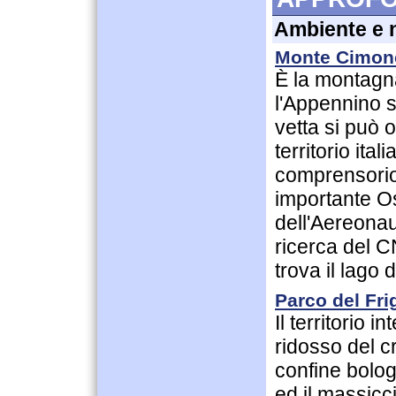
Ambiente e 
Monte Cimon
È la montagna 
l'Appennino s
vetta si può 
territorio ita
comprensorio 
importante O
dell'Aereonau
ricerca del C
trova il lago 
Parco del Fr
Il territorio 
ridosso del c
confine bolog
ed il massicc