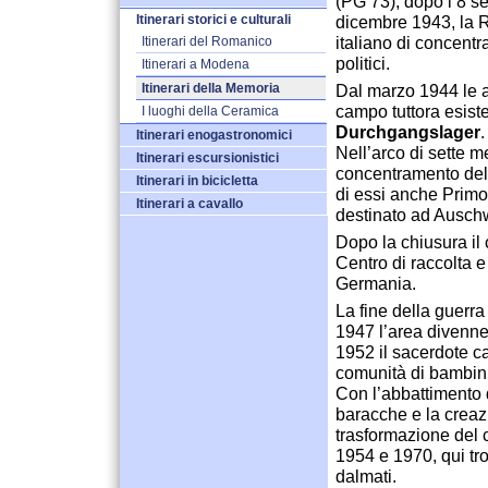
(PG 73), dopo l’8 s
Itinerari storici e culturali
dicembre 1943, la R
italiano di concent
Itinerari del Romanico
politici.
Itinerari a Modena
Itinerari della Memoria
Dal marzo 1944 le a
campo tuttora esist
I luoghi della Ceramica
Durchgangslager
.
Itinerari enogastronomici
Nell’arco di sette m
Itinerari escursionistici
concentramento del 
Itinerari in bicicletta
di essi anche Primo 
Itinerari a cavallo
destinato ad Auschw
Dopo la chiusura il
Centro di raccolta 
Germania.
La fine della guerr
1947 l’area divenne 
1952 il sacerdote c
comunità di bambini
Con l’abbattimento di
baracche e la creaz
trasformazione del 
1954 e 1970, qui tro
dalmati.