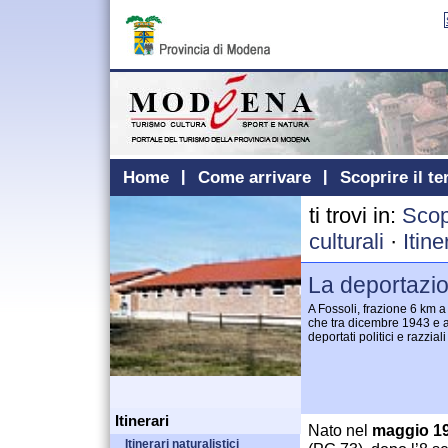
Home
Come arrivare
Scoprire il te
ti trovi in:
Scopr
culturali
·
Itin
La deportazi
A Fossoli, frazione 6 km a 
che tra dicembre 1943 e a
deportati politici e razzia
Itinerari
Nato nel
maggio 1
Itinerari naturalistici