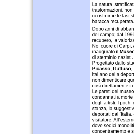
La natura ‘stratifica
trasformazioni, non
ricostruirne le fasi
baracca recuperata
Dopo anni di abband
del campo; dal 199
recupero, la valoriz
Nel cuore di Carpi, 
inaugurato il
Museo
di sterminio nazisti.
Progettato dallo st
Picasso, Guttuso, 
italiano della deport
non dimenticare quei
così direttamente co
Le pareti del museo,
condannati a morte d
degli artisti. I poch
stanza, la suggestiv
deportati dall’Itali
visitatore. All’ester
dove sedici monoliti
concentramento e st