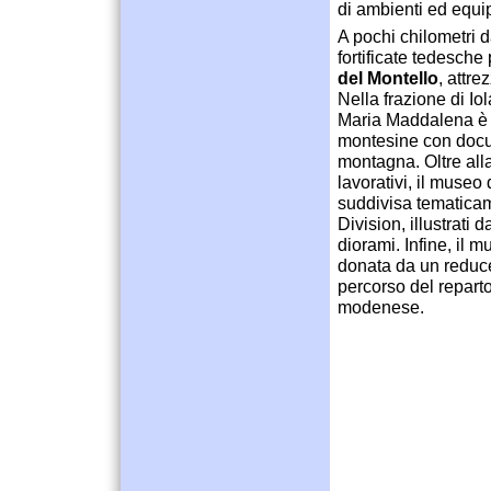
di ambienti ed equi
A pochi chilometri d
fortificate tedesche
del Montello
, attre
Nella frazione di Io
Maria Maddalena è a
montesine con docume
montagna. Oltre alla
lavorativi, il muse
suddivisa tematica
Division, illustrati 
diorami. Infine, il 
donata da un reduce
percorso del repart
modenese.