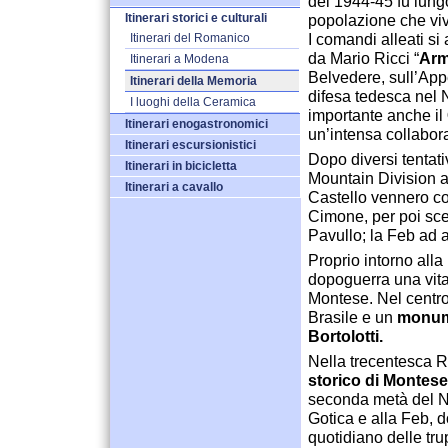
del 1944-45 fu lungo
Itinerari storici e culturali
popolazione che viv
I comandi alleati s
Itinerari del Romanico
da Mario Ricci “
Ar
Itinerari a Modena
Belvedere, sull’Ap
Itinerari della Memoria
difesa tedesca nel N
I luoghi della Ceramica
importante anche il
Itinerari enogastronomici
un’intensa collabor
Itinerari escursionistici
Dopo diversi tentati
Itinerari in bicicletta
Mountain Division a
Itinerari a cavallo
Castello vennero con
Cimone, per poi sce
Pavullo; la Feb ad 
Proprio intorno alla
dopoguerra una vita
Montese. Nel centro
Brasile e un
monume
Bortolotti.
Nella trecentesca Ro
storico di Montese
seconda metà del N
Gotica e alla Feb, d
quotidiano delle tru