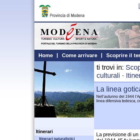
Home
Come arrivare
Scoprire il te
ti trovi in:
Scopr
culturali
·
Itin
La linea gotic
Nell’autunno del 1944 l’Ap
linea difensiva tedesca, 
Itinerari
La previsione di un
Itinerari naturalistici