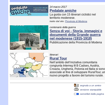
14 marzo 2017
Pedalate amiche
La guida con 15 itinerari ciclistici nel
territorio modenese.
tratto dal sito:
Provincia di Modena
centenario della guerra
Senza di voi - Storia, immagini e
documenti della Grande guerra
nel modenese (1915-1918)
Pubblicazione della Provincia di Modena
Itinerari
Rural Tour
Nell’ambito dell’iniziativa comunitaria
congiunta Interreg III B Cadses, Austria,
Croazia, Ungheria, Polonia ed Italia si sono
associate al fine di sviluppare RuralTour, u
nuovo progetto a favore del turismo rurale.
segnala a un amico
versione stampabile
cancellati dalla pagina