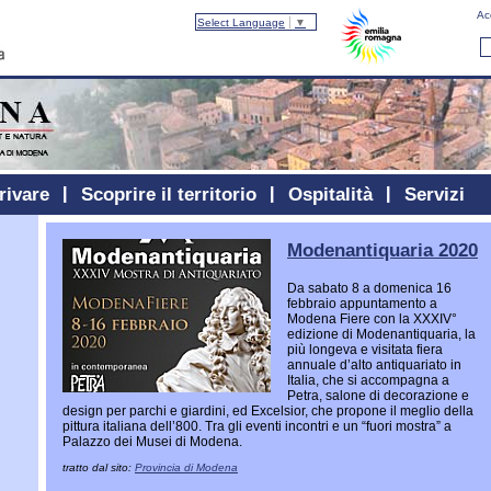
Ac
Select Language
▼
rivare
Scoprire il territorio
Ospitalità
Servizi
Modenantiquaria 2020
Da sabato 8 a domenica 16
febbraio appuntamento a
Modena Fiere con la XXXIV°
edizione di Modenantiquaria, la
più longeva e visitata fiera
annuale d’alto antiquariato in
Italia, che si accompagna a
Petra, salone di decorazione e
design per parchi e giardini, ed Excelsior, che propone il meglio della
pittura italiana dell’800. Tra gli eventi incontri e un “fuori mostra” a
Palazzo dei Musei di Modena.
tratto dal sito:
Provincia di Modena