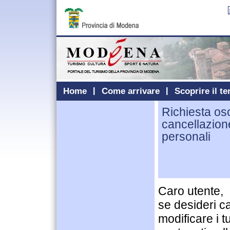
Home
Come arrivare
Scoprire il te
Richiesta os
cancellazion
personali
Caro utente,
se desideri c
modificare i t