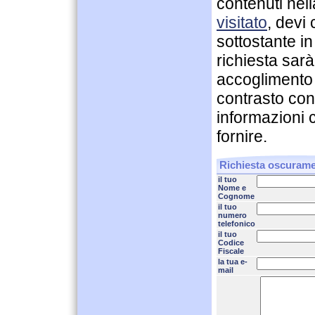
contenuti nel
visitato
, devi
sottostante in
richiesta sar
accoglimento 
contrasto con
informazioni c
fornire.
Richiesta oscurame
il tuo
Nome e
Cognome
il tuo
numero
telefonico
il tuo
Codice
Fiscale
la tua e-
mail