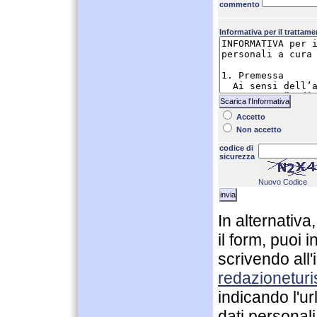
commento
Informativa per il trattame
Scarica l'Informativa
Accetto
Non accetto
codice di
sicurezza
Nuovo Codice
In alternativa
il form, puoi i
scrivendo all'
redazionetur
indicando l'ur
dati personali