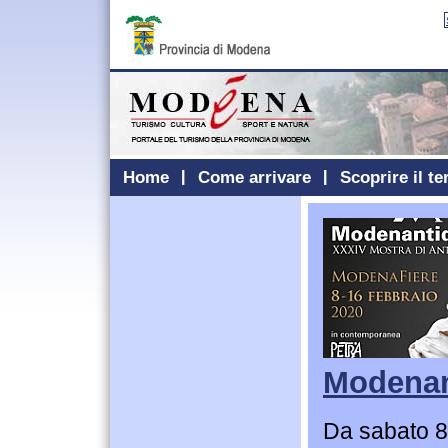
Home
Come arrivare
Scoprire il te
Modenan
Da sabato 8