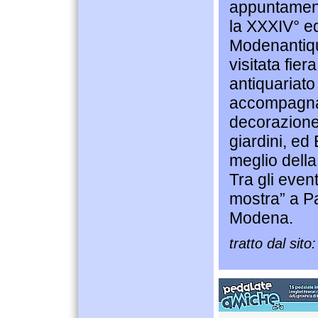
appuntamen
la XXXIV° ed
Modenantiqu
visitata fier
antiquariato 
accompagna 
decorazione
giardini, ed
meglio della 
Tra gli event
mostra” a P
Modena.
tratto dal sito