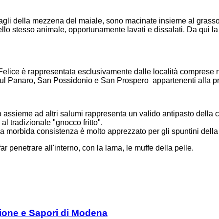
tagli della mezzena del maiale, sono macinate insieme al grass
lo stesso animale, opportunamente lavati e dissalati. Da qui la 
lice è rappresentata esclusivamente dalle località comprese n
 sul Panaro, San Possidonio e San Prospero appartenenti alla p
assieme ad altri salumi rappresenta un valido antipasto della c
 tradizionale "gnocco fritto".
a morbida consistenza è molto apprezzato per gli spuntini della
ar penetrare all'interno, con la lama, le muffe della pelle.
zione e Sapori di Modena