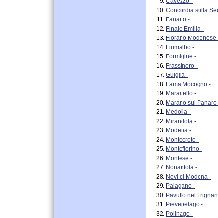
Cavezzo -
Concordia sulla Sec
Fanano -
Finale Emilia -
Fiorano Modenese 
Fiumalbo -
Formigine -
Frassinoro -
Guiglia -
Lama Mocogno -
Maranello -
Marano sul Panaro 
Medolla -
Mirandola -
Modena -
Montecreto -
Montefiorino -
Montese -
Nonantola -
Novi di Modena -
Palagano -
Pavullo nel Frignan
Pievepelago -
Polinago -