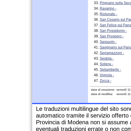
Prignano sulla Secc
Ravarino -
Riolunato -
San Cesario sul Pa
San Felice sul Pana
San Possidonio -
San Prospero -
Sassuolo -
Savignano sul Pana
Serramazzoni -
Sestola -
Soliera -
Spilamberto -
Vignola -
Zocca -
data di creazione:
venerdì 11
data di modifica:
venerdì 11
Le traduzioni multilingue del sito so
automatico tramite il servizio offert
Provincia di Modena non si assume a
eventuali traduzioni errate o non com