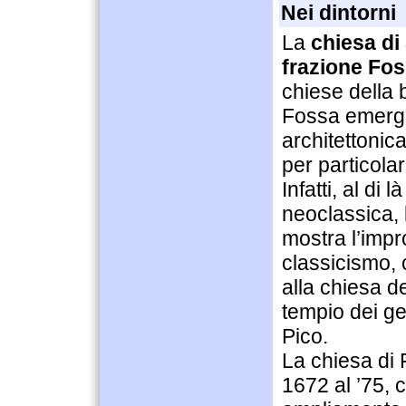
Nei dintorni
La
chiesa di
frazione Fos
chiese della 
Fossa emerge
architettonic
per particolar
Infatti, al di l
neoclassica, 
mostra l’impr
classicismo, c
alla chiesa d
tempio dei ges
Pico.
La chiesa di 
1672 al ’75,