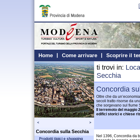
Home
Come arrivare
Scoprire il te
ti trovi in:
Loca
Secchia
Concordia su
Oltre che da un’economia
secoli tratto risorse da una
che sorgevano sul fiume 
Il terremoto del maggio 
edifici storici e chiese ri
Concordia sulla Secchia
Nel 1396, Concordia da b
Prodotti tipici e shopping