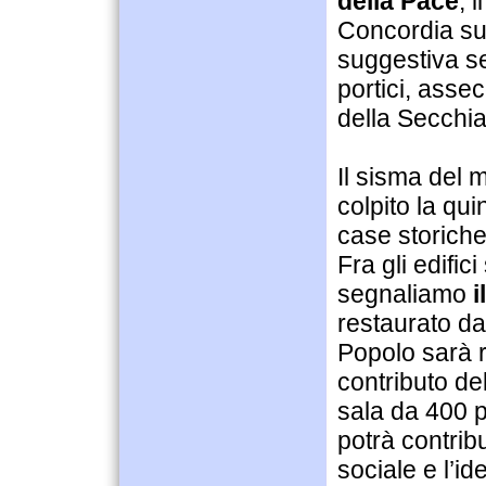
della Pace
, 
Concordia sul
suggestiva se
portici, asse
della Secchia
Il sisma del
colpito la qui
case storiche
Fra gli edific
segnaliamo
i
restaurato da 
Popolo sarà r
contributo de
sala da 400 po
potrà contribu
sociale e l’id