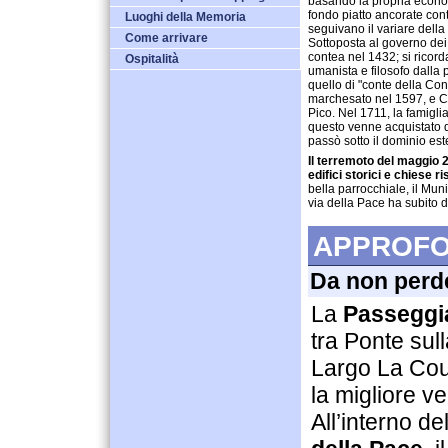
basando la propria economia
fondo piatto ancorate contr
Luoghi della Memoria
seguivano il variare della 
Come arrivare
Sottoposta al governo dei
contea nel 1432; si ricor
Ospitalità
umanista e filosofo dalla p
quello di "conte della Co
marchesato nel 1597, e Con
Pico. Nel 1711, la famiglia
questo venne acquistato 
passò sotto il dominio es
Il terremoto del maggio 
edifici storici e chiese ri
bella parrocchiale, il Muni
via della Pace ha subito d
APPROFO
Da non perd
La
Passeggia
tra Ponte sull
Largo La Cour
la migliore v
All’interno de