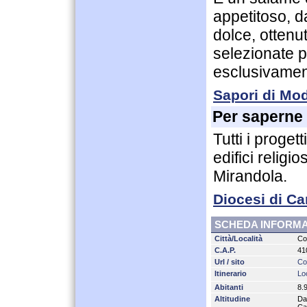
appetitoso, d
dolce, ottenu
selezionate p
esclusivament
Sapori di Mo
Per saperne 
Tutti i proget
edifici religi
Mirandola.
Diocesi di Ca
SCHEDA INFORMA
Città/Località
Co
C.A.P.
41
Url / sito
Co
Itinerario
Loc
Abitanti
8.
Altitudine
Da