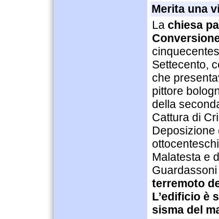
Merita una vi
La
chiesa pa
Conversione
cinquecentesc
Settecento, c
che presenta
pittore bolog
della seconda
Cattura di Cri
Deposizione di
ottocentesch
Malatesta e 
Guardasson
terremoto de
L’edificio è
sisma del m