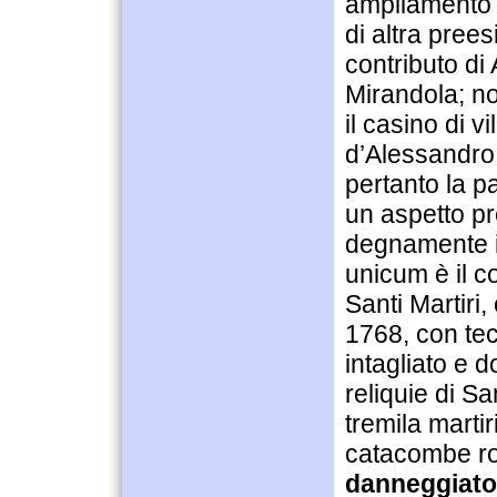
ampliamento n
di altra prees
contributo di
Mirandola; no
il casino di v
d’Alessandro,
pertanto la p
un aspetto pr
degnamente i r
unicum è il c
Santi Martiri,
1768, con tec
intagliato e 
reliquie di S
tremila martir
catacombe r
danneggiato