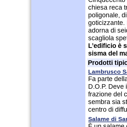
chiesa reca t
poligonale, di
goticizzante. 
adorna di seic
scagliola spet
L’edificio è
sisma del m
Prodotti tipic
Lambrusco Sa
Fa parte dell
D.O.P. Deve 
frazione del
sembra sia sta
centro di diff
Salame di Sa
È un salame d