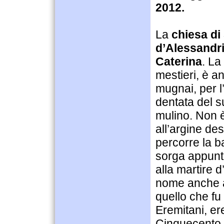
2012.
La
chiesa di
d’Alessandri
Caterina
. La
mestieri, è a
mugnai, per l’
dentata del su
mulino. Non 
all’argine de
percorre la 
sorga appunt
alla martire d
nome anche a
quello che fu 
Eremitani, ere
Cinquecento 