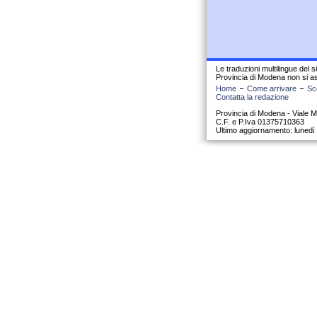
Le traduzioni multilingue del 
Provincia di Modena non si as
Home
Come arrivare
Sco
Contatta la redazione
Provincia di Modena - Viale Ma
C.F. e P.Iva 01375710363
Ultimo aggiornamento: lunedì