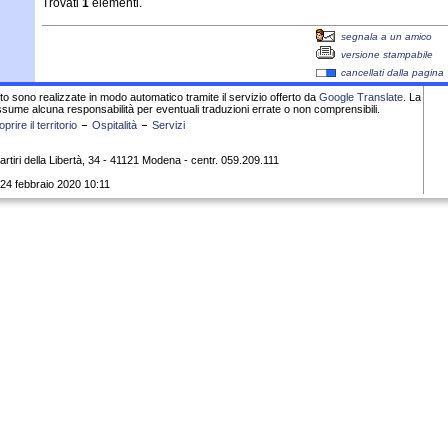
Trovati
1
elementi.
segnala a un amico
versione stampabile
cancellati dalla pagina
sito sono realizzate in modo automatico tramite il servizio offerto da
Google Translate
. La
sume alcuna responsabilità per eventuali traduzioni errate o non comprensibili.
prire il territorio
Ospitalità
Servizi
rtiri della Libertà, 34 - 41121 Modena - centr. 059.209.111
 24 febbraio 2020 10:11