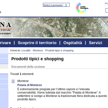
Ac
Select Language
▼
rivare
Scoprire il territorio
Ospitalità
Servizi
ti trovi in:
Località
·
Montese
·
Prodotti tipici e shopping
Prodotti tipici e shopping
Documenti della sezione
Trovati
1
elementi.
Montese
Patata di Montese
È estremamente pregiata per l’ottimo sapore e l’elevata
conservabilità. Viene tutelata dal marchio "Patata di Montese”. A
settembre si svolge a Montese la tradizionale fiera dedicata a questo
prodotto tipico.