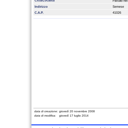
Città/Località
Pavullo ne
Indirizzo
Semese
C.A.P.
41026
data di creazione:
giovedì 20 novembre 2008
data di modifica:
giovedì 17 luglio 2014