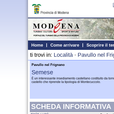
Home
Come arrivare
Scoprire il te
ti trovi in:
Località
·
Pavullo nel Fr
Pavullo nel Frignano
Semese
È un interessante insediamento castellano costituito da torre
castello che riprende la tipologia di Montecuccolo.
SCHEDA INFORMATIVA