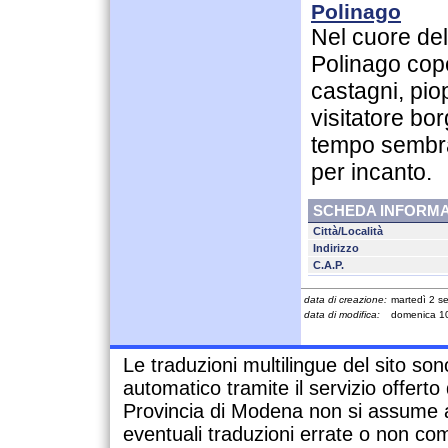
Polinago
Nel cuore del 
Polinago cope
castagni, piop
visitatore bo
tempo sembra
per incanto.
SCHEDA INFORMA
Città/Località
Indirizzo
C.A.P.
data di creazione:
martedì 2 s
data di modifica:
domenica 1
Le traduzioni multilingue del sito so
automatico tramite il servizio offert
Provincia di Modena non si assume a
eventuali traduzioni errate o non com