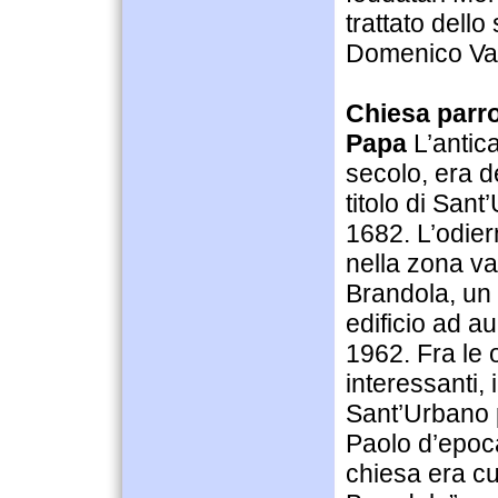
trattato dell
Domenico Van
Chiesa parro
Papa
L’antica
secolo, era d
titolo di Sant
1682. L’odier
nella zona val
Brandola, un
edificio ad a
1962. Fra le 
interessanti, 
Sant’Urbano 
Paolo d’epoc
chiesa era cu