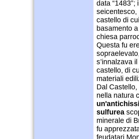
data “1483”; 
seicentesco, 
castello di c
basamento a s
chiesa parroc
Questa fu ere
sopraelevato
s’innalzava i
castello, di cu
materiali edili
Dal Castello
nella natura
un'antichiss
sulfurea
scop
minerale di B
fu apprezzata
feudatari Mon