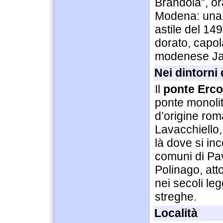
Brandola”, or
Modena: una 
astile del 14
dorato, capol
modenese Ja
Nei dintorni
Il
ponte Erco
ponte monolit
d’origine rom
Lavacchiello,
là dove si inc
comuni di Pa
Polinago, atto
nei secoli le
streghe.
Località