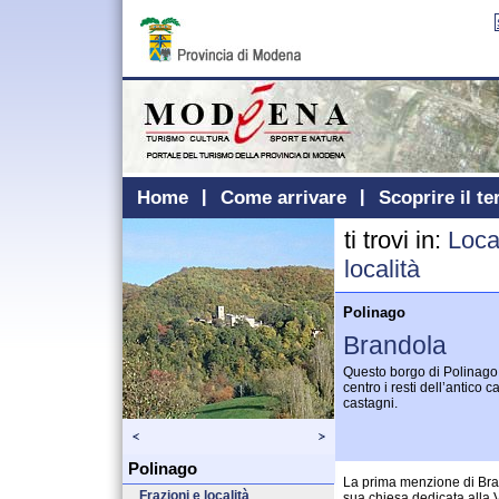
Home
Come arrivare
Scoprire il te
ti trovi in:
Loca
località
Polinago
Brandola
Questo borgo di Polinago, 
centro i resti dell’antico c
castagni.
Polinago
La prima menzione di Bra
Frazioni e località
sua chiesa dedicata alla 