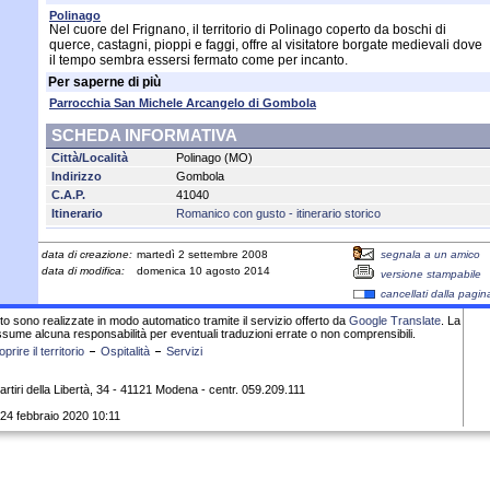
Polinago
Nel cuore del Frignano, il territorio di Polinago coperto da boschi di
querce, castagni, pioppi e faggi, offre al visitatore borgate medievali dove
il tempo sembra essersi fermato come per incanto.
Per saperne di più
Parrocchia San Michele Arcangelo di Gombola
SCHEDA INFORMATIVA
Città/Località
Polinago (MO)
Indirizzo
Gombola
C.A.P.
41040
Itinerario
Romanico con gusto - itinerario storico
data di creazione:
martedì 2 settembre 2008
segnala a un amico
data di modifica:
domenica 10 agosto 2014
versione stampabile
cancellati dalla pagin
sito sono realizzate in modo automatico tramite il servizio offerto da
Google Translate
. La
sume alcuna responsabilità per eventuali traduzioni errate o non comprensibili.
prire il territorio
Ospitalità
Servizi
rtiri della Libertà, 34 - 41121 Modena - centr. 059.209.111
 24 febbraio 2020 10:11