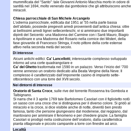
mummificata del “Santo”: tale Giovanni Antonio Macchia morto in odore di
santità nel 1694, molto venerato dai gombolesi che gli attribuiscono anche
miracoli.
Chiesa parrocchiale di San Michele Arcangelo
L’odierna parrocchiale, edificata dal 1951 al ’55 nella parte bassa
dell’abitato, possiede pregevoli arredi provenienti dall’antica chiesa: oltre
ai bellissimi arredi lignei settecenteschi, vi si ammirano due importanti
dipinti del Seicento: una Madonna del Carmine con i Santi Mauro, Biagio
e Apollinare e una Madonna del Rosario nella cornice dei Misteri, della
fase giovanile di Francesco Stringa, il noto pittore della corte estense
attivo nella seconda metà del secolo.
Di interesse
Alcuni antichi edifici:
Ca' Lancellotti
, interessante complesso sviluppato
intorno ad una corte quadrangolare e
Ca' del Ghetto
trasformata nel 1590 in un palazzo. Verso l’inizio del ‘700
venne annesso un oratorio dedicato alla Beata Vergine della Neve. Il
complesso è caratterizzato dall’imponente casino di impianto sette-
ottocentesco con una torre del XVII secolo.
Nei dintorni di interesse
Oratorio di Santa Croce
, sulle rive del torrente Rossenna tra Gombola e
Talbignano.
Si narra che il 3 aprile 1769 tale Bartolomeo Casolari con il figlioletto notò
un sasso con una croce che si distingueva per il diverso colore. Si gridò al
miracolo e la croce, si dice visibile anche di notte, diventò ben presto
famosa, tanto che persone giungevano dal modenese, dal reggiano, dal
mantovano per ammirare il fenomeno e per chiedere grazie. La famiglia
Casolari si prodigò nella costruzione dell’oratorio, dalla caratteristica
pianta ottagonale e piccolo campanile a torre con finestre ad arco.
Località