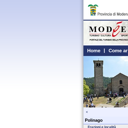
Home
Come ar
Polinago
Frazioni e località