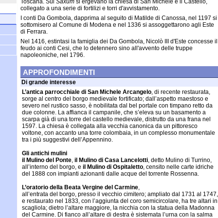
Toscana. Sul
Saxum
si ergevano la chiesa di San Michele e il Castello,
collegato a una serie di fortilizi e torri d'avvistamento.
I conti Da Gombola, dapprima al seguito di Matilde di Canossa, nel 1197 si
sottomisero al Comune di Modena e nel 1336 si assoggettarono agli Este
di Ferrara.
Nel 1416, estintasi la famiglia dei Da Gombola, Nicolò III d'Este concesse il
feudo ai conti Cesi, che lo detennero sino all'avvento delle truppe
napoleoniche, nel 1796.
APPROFONDIMENTI
Di grande interesse
L’antica parrocchiale di San Michele Arcangelo
, di recente restaurata,
sorge al centro del borgo medievale fortificato; dall’aspetto maestoso e
severo nel rustico sasso, è nobilitata dal bel portale con timpano retto da
due colonne. La affianca il campanile, che s’eleva su un basamento a
scarpa già di una torre del castello medievale, distrutto da una frana nel
1597. La chiesa è collegata alla vecchia canonica da un pittoresco
voltone, con accanto una torre colombaia, in un complesso monumentale
tra i più suggestivi dell’Appennino.
Gli antichi mulini
il Mulino del Ponte
,
il Mulino di Casa Lancelotti
, detto Mulino di Turrino,
all’interno del borgo, e
il Mulino di Ospitaletto
, censito nelle carte idriche
del 1888 con impianti azionanti dalle acque del torrente Rossenna.
L’oratorio della Beata Vergine del Carmine
,
all’entrata del borgo, presso il vecchio cimitero; ampliato dal 1731 al 1747,
e restaurato nel 1833, con l’aggiunta del coro semicircolare, ha tre altari in
scagliola; dietro l’altare maggiore, la nicchia con la statua della Madonna
del Carmine. Di fianco all’altare di destra è sistemata l’urna con la salma