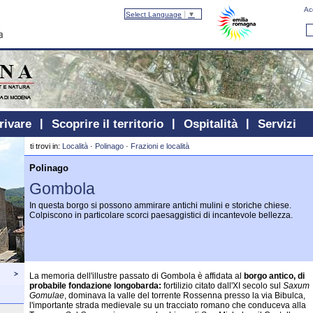
Ac
Select Language
▼
rivare
Scoprire il territorio
Ospitalità
Servizi
ti trovi in:
Località
·
Polinago
·
Frazioni e località
Polinago
Gombola
In questa borgo si possono ammirare antichi mulini e storiche chiese.
Colpiscono in particolare scorci paesaggistici di incantevole bellezza.
La memoria dell'illustre passato di Gombola è affidata al
borgo antico, di
probabile fondazione longobarda:
fortilizio citato dall'XI secolo sul
Saxum
Gomulae
, dominava la valle del torrente Rossenna presso la via Bibulca,
l'importante strada medievale su un tracciato romano che conduceva alla