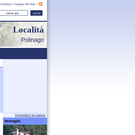
cessKey
mappa del Sito
Località
Polinago
Ingrandisci la mappa
Immagini