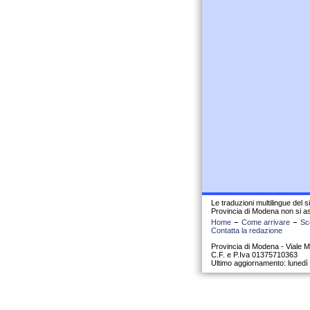
Le traduzioni multilingue del 
Provincia di Modena non si as
Home
Come arrivare
Sco
Contatta la redazione
Provincia di Modena - Viale Ma
C.F. e P.Iva 01375710363
Ultimo aggiornamento: lunedì