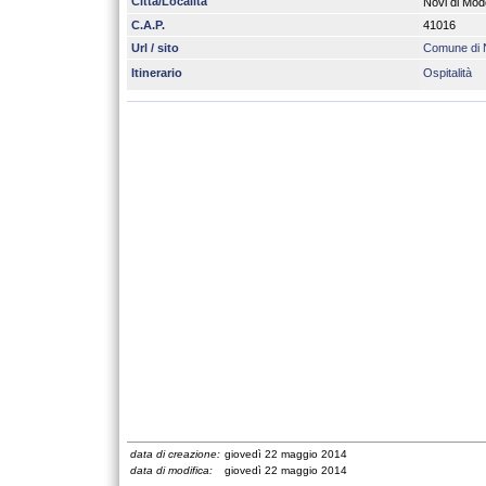
Città/Località
Novi di Mo
C.A.P.
41016
Url / sito
Comune di 
Itinerario
Ospitalità
data di creazione:
giovedì 22 maggio 2014
data di modifica:
giovedì 22 maggio 2014