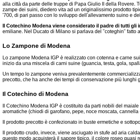
alla città da parte delle truppe di Papa Giulio II della Rovere. 
zampe dei suini, diedero vita ad un originalissimo prodotto tipic
'700, di pari passo con lo sviluppo dell'allevamento suino e del
Il Cotechino Modena viene considerato il padre di tutti gli 
emiliane. Nel Ducato di Milano si parlava del "coteghin" fatto a M
Lo Zampone di Modena
Lo zampone Modena IGP è realizzato con cotenna e carne suina t
inizio da una miscela di carni suine (guancia, testa, gola, spa
Un tempo lo zampone veniva prevalentemente commercializzato cr
precotto, che ha anche dei tempi di conservazione più lunghi 
Il Cotechino di Modena
Il Cotechino Modena IGP è costituito da parti nobili del maial
aromatiche (chiodi di garofano, pepe, noce moscata, cannella e 
Il prodotto precotto è confezionato in buste ermetiche e sottopo
Il prodotto crudo, invece, viene asciugato in stufe ad aria cald
questo modo acquisterà il sapore tipico, il colore roseo quasi 