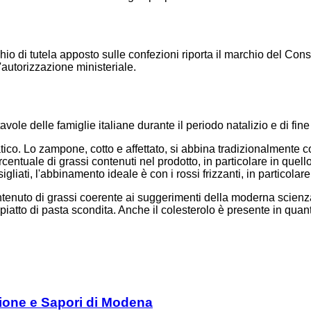
chio di tutela apposto sulle confezioni riporta il marchio del 
'autorizzazione ministeriale.
ole delle famiglie italiane durante il periodo natalizio e di fin
co. Lo zampone, cotto e affettato, si abbina tradizionalmente co
entuale di grassi contenuti nel prodotto, in particolare in quell
liati, l'abbinamento ideale è con i rossi frizzanti, in particolar
tenuto di grassi coerente ai suggerimenti della moderna scienza 
piatto di pasta scondita. Anche il colesterolo è presente in quanti
zione e Sapori di Modena