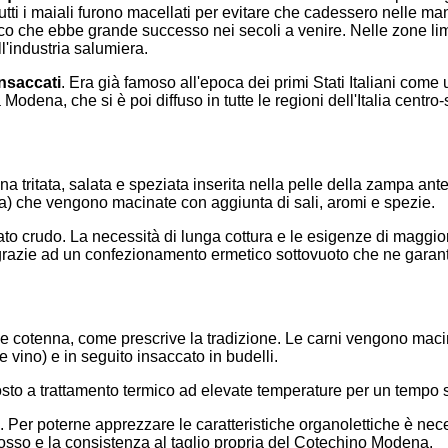
Tutti i maiali furono macellati per evitare che cadessero nelle ma
o che ebbe grande successo nei secoli a venire. Nelle zone limitro
l'industria salumiera.
insaccati
. Era già famoso all'epoca dei primi Stati Italiani come
odena, che si è poi diffuso in tutte le regioni dell'Italia centro-
ritata, salata e speziata inserita nella pelle della zampa anter
lla) che vengono macinate con aggiunta di sali, aromi e spezie.
udo. La necessità di lunga cottura e le esigenze di maggiore pr
grazie ad un confezionamento ermetico sottovuoto che ne garanti
e e cotenna, come prescrive la tradizione. Le carni vengono mac
vino) e in seguito insaccato in budelli.
sto a trattamento termico ad elevate temperature per un tempo suf
a. Per poterne apprezzare le caratteristiche organolettiche è nece
rosso e la consistenza al taglio propria del Cotechino Modena.