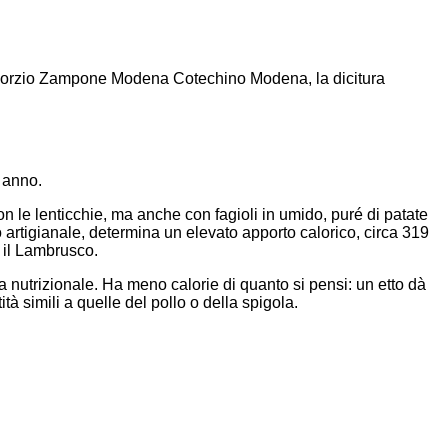
Consorzio Zampone Modena Cotechino Modena, la dicitura
e anno.
n le lenticchie, ma anche con fagioli in umido, puré di patate
o artigianale, determina un elevato apporto calorico, circa 319
e il Lambrusco.
nutrizionale. Ha meno calorie di quanto si pensi: un etto dà
tà simili a quelle del pollo o della spigola.