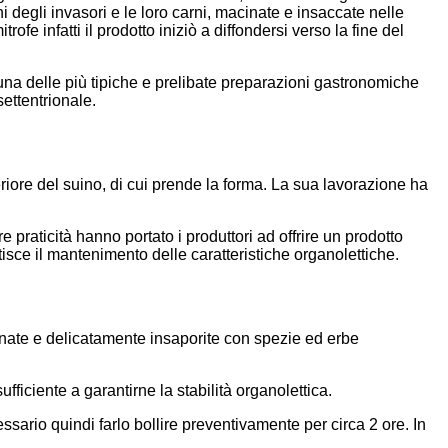
ni degli invasori e le loro carni, macinate e insaccate nelle
fe infatti il prodotto iniziò a diffondersi verso la fine del
 una delle più tipiche e prelibate preparazioni gastronomiche
settentrionale.
iore del suino, di cui prende la forma. La sua lavorazione ha
aticità hanno portato i produttori ad offrire un prodotto
sce il mantenimento delle caratteristiche organolettiche.
inate e delicatamente insaporite con spezie ed erbe
ficiente a garantirne la stabilità organolettica.
ssario quindi farlo bollire preventivamente per circa 2 ore. In