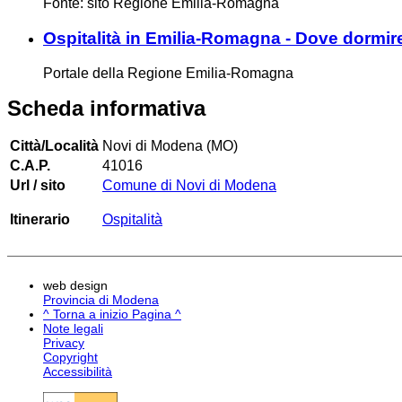
Fonte: sito Regione Emilia-Romagna
Ospitalità in Emilia-Romagna - Dove dormir
Portale della Regione Emilia-Romagna
Scheda informativa
Città/Località
Novi di Modena (MO)
C.A.P.
41016
Url / sito
Comune di Novi di Modena
Itinerario
Ospitalità
web design
Provincia di Modena
^ Torna a inizio Pagina ^
Note legali
Privacy
Copyright
Accessibilità