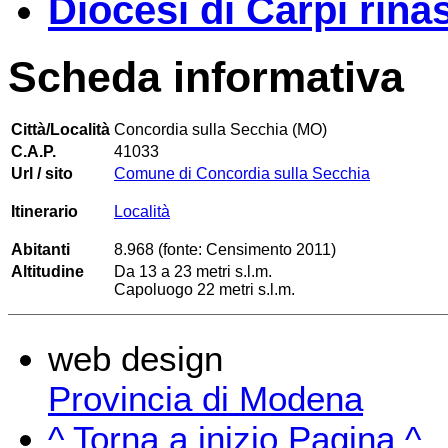
Diocesi di Carpi rina
Scheda informativa
Città/Località
Concordia sulla Secchia (MO)
C.A.P.
41033
Url / sito
Comune di Concordia sulla Secchia
Itinerario
Località
Abitanti
8.968 (fonte: Censimento 2011)
Altitudine
Da 13 a 23 metri s.l.m.
Capoluogo 22 metri s.l.m.
web design
Provincia di Modena
^ Torna a inizio Pagina ^